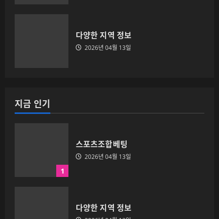
다양한 지역 정보
2026년 04월 13일
지금 인기
스포츠조합베팅
2026년 04월 13일
1
다양한 지역 정보