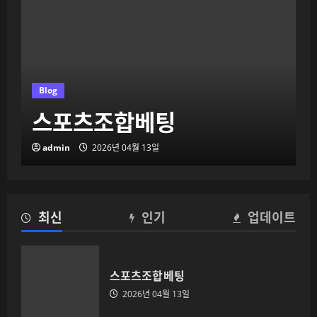
Blog
스포츠조합베팅
admin
2026년 04월 13일
최신
인기
업데이트
스포츠조합베팅
2026년 04월 13일