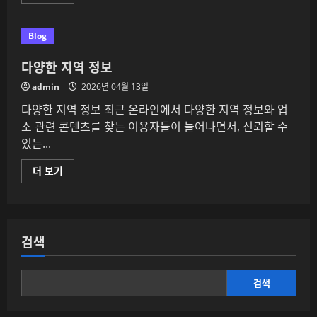
포
츠
조
합
Blog
베
팅
에
다양한 지역 정보
대
해
admin
2026년 04월 13일
더
읽
다양한 지역 정보 최근 온라인에서 다양한 지역 정보와 업
어
보
소 관련 콘텐츠를 찾는 이용자들이 늘어나면서, 신뢰할 수
기
있는...
다
더 보기
양
한
지
역
정
보
검색
에
대
해
더
읽
검색
어
보
기